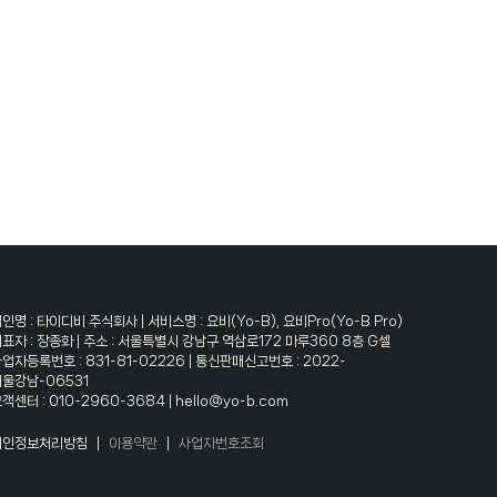
인명 : 타이디비 주식회사 | 서비스명 : 요비(Yo-B), 요비Pro(Yo-B Pro)
표자 : 장종화 | 주소 : 서울특별시 강남구 역삼로172 마루360 8층 G셀
업자등록번호 : 831-81-02226 | 통신판매신고번호 : 2022-
울강남-06531
객센터 : 010-2960-3684 | hello@yo-b.com
개인정보처리방침
|
이용약관
|
사업자번호조회